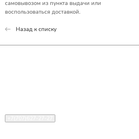
самовывозом из пункта выдачи или
воспользоваться доставкой.
Назад к списку
Интернет-магазин
Покупателю
О компании
Помощь
Контакты
+7(707)627-27-27
im@shinline.kz