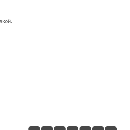
вкой.
Контакты
+7(707)627-27-27
im@shinline.kz