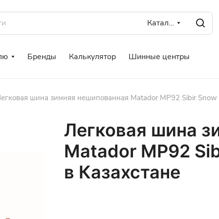
Каталог
лю
Бренды
Калькулятор
Шинные центры
егковая шина зимняя нешипованная Matador MP92 Sibir Snow 
Легковая шина з
Matador MP92 Sib
в Казахстане