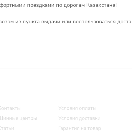
фортными поездками по дорогам Казахстана!
озом из пункта выдачи или воспользоваться доста
О компании
Помощь
Контакты
Условия оплаты
Шинные центры
Условия доставки
Статьи
Гарантия на товар