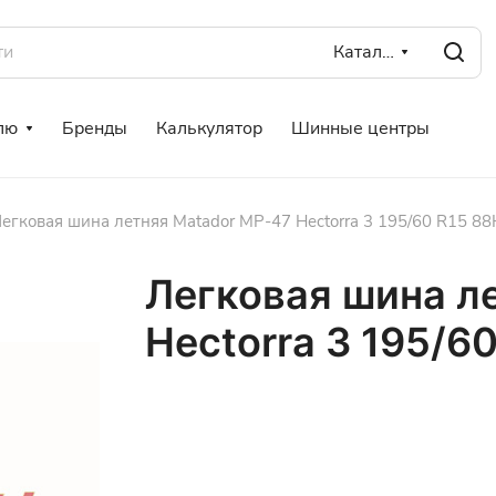
Каталог
лю
Бренды
Калькулятор
Шинные центры
егковая шина летняя Matador MP-47 Hectorra 3 195/60 R15 88
Легковая шина л
Hectorra 3 195/6