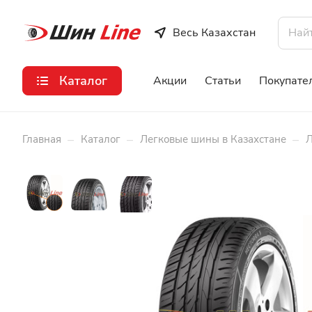
Весь Казахстан
Каталог
Акции
Статьи
Покупате
–
–
–
Главная
Каталог
Легковые шины в Казахстане
Л