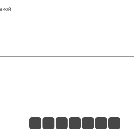
вкой.
Контакты
+7(707)627-27-27
im@shinline.kz