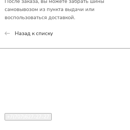
После заказа, вы можете забрать шины
самовывозом из пункта выдачи или
воспользоваться доставкой.
Назад к списку
Интернет-магазин
Покупателю
О компании
Помощь
Контакты
+7(707)627-27-27
im@shinline.kz