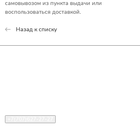
самовывозом из пункта выдачи или
воспользоваться доставкой.
Назад к списку
Интернет-магазин
Покупателю
О компании
Помощь
Контакты
+7(707)627-27-27
im@shinline.kz