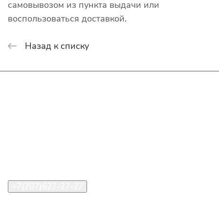
самовывозом из пункта выдачи или
воспользоваться доставкой.
Назад к списку
Интернет-магазин
Покупателю
О компании
Помощь
Контакты
+7(707)627-27-27
im@shinline.kz