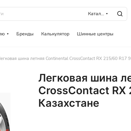
Каталог
лю
Бренды
Калькулятор
Шинные центры
егковая шина летняя Continental CrossContact RX 215/60 R17 
Легковая шина ле
CrossContact RX 
Казахстане