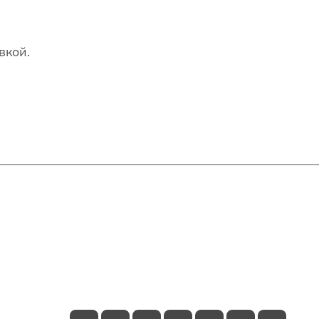
вкой.
Контакты
+7(707)627-27-27
im@shinline.kz