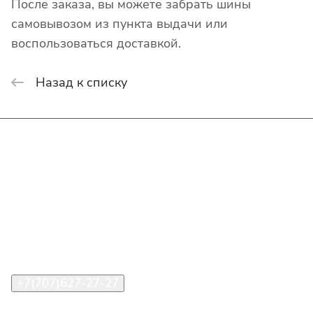
После заказа, вы можете забрать шины
самовывозом из пункта выдачи или
воспользоваться доставкой.
Назад к списку
Интернет-магазин
Покупателю
О компании
Помощь
Контакты
+7(707)627-27-27
im@shinline.kz