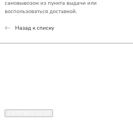
самовывозом из пункта выдачи или
воспользоваться доставкой.
Назад к списку
Интернет-магазин
Покупателю
О компании
Помощь
Контакты
+7(707)627-27-27
im@shinline.kz