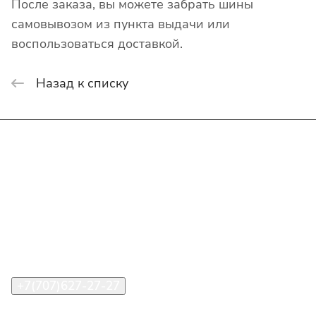
После заказа, вы можете забрать шины
самовывозом из пункта выдачи или
воспользоваться доставкой.
Назад к списку
Интернет-магазин
Покупателю
О компании
Помощь
Контакты
+7(707)627-27-27
im@shinline.kz