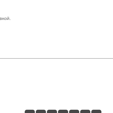
вкой.
Контакты
+7(707)627-27-27
im@shinline.kz