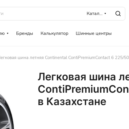
Каталог
лю
Бренды
Калькулятор
Шинные центры
егковая шина летняя Continental ContiPremiumContact 6 225/5
Легковая шина ле
ContiPremiumCont
в Казахстане