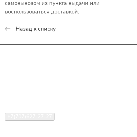
самовывозом из пункта выдачи или
воспользоваться доставкой.
Назад к списку
Интернет-магазин
Покупателю
О компании
Помощь
Контакты
+7(707)627-27-27
im@shinline.kz