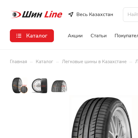
Весь Казахстан
Каталог
Акции
Статьи
Покупате
–
–
–
Главная
Каталог
Легковые шины в Казахстане
Л