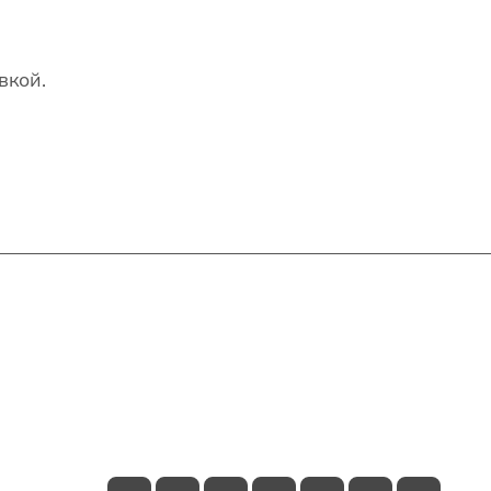
вкой.
Контакты
+7(707)627-27-27
im@shinline.kz