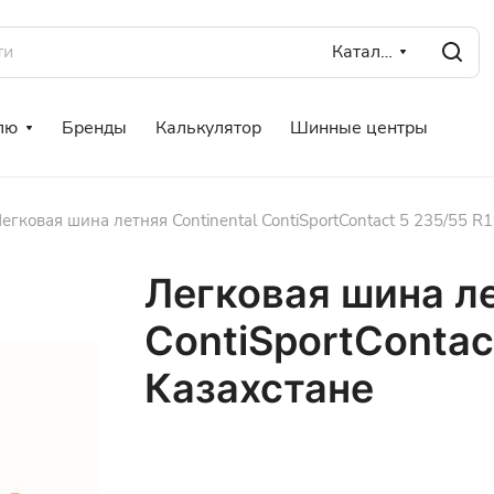
Каталог
лю
Бренды
Калькулятор
Шинные центры
егковая шина летняя Continental ContiSportContact 5 235/55 R
Легковая шина ле
ContiSportContac
Казахстане