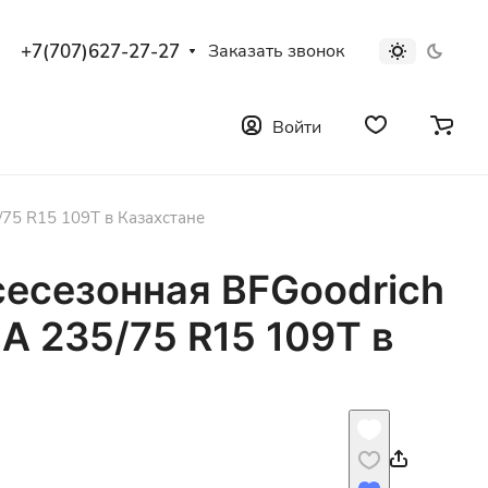
+7(707)627-27-27
Заказать звонок
Войти
/75 R15 109T в Казахстане
сесезонная BFGoodrich
A 235/75 R15 109T в