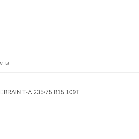
еты
TERRAIN T-A 235/75 R15 109T