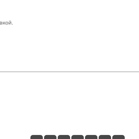
вкой.
Контакты
+7(707)627-27-27
im@shinline.kz