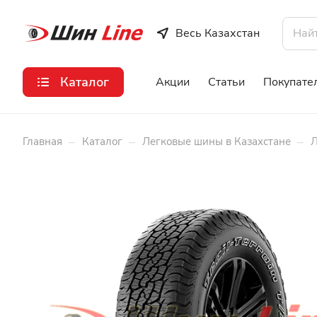
Весь Казахстан
Каталог
Акции
Статьи
Покупате
–
–
–
Главная
Каталог
Легковые шины в Казахстане
Л