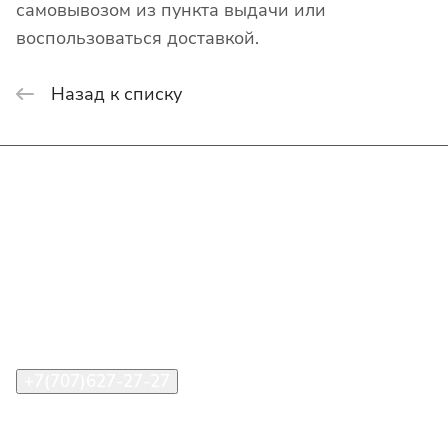
самовывозом из пункта выдачи или
воспользоваться доставкой.
Назад к списку
Интернет-магазин
Покупателю
О компании
Помощь
Контакты
+7(707)627-27-27
im@shinline.kz