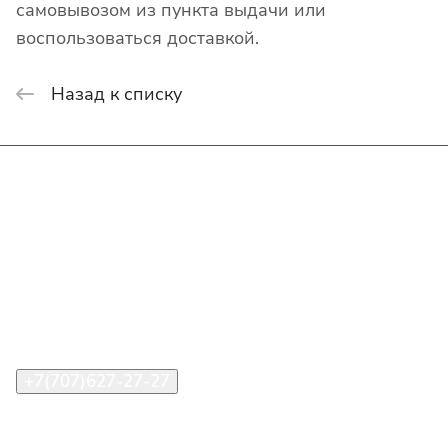
самовывозом из пункта выдачи или
воспользоваться доставкой.
Назад к списку
Интернет-магазин
Покупателю
О компании
Помощь
Контакты
+7(707)627-27-27
im@shinline.kz