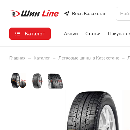
Весь Казахстан
Каталог
Акции
Статьи
Покупате
–
–
–
Главная
Каталог
Легковые шины в Казахстане
Л