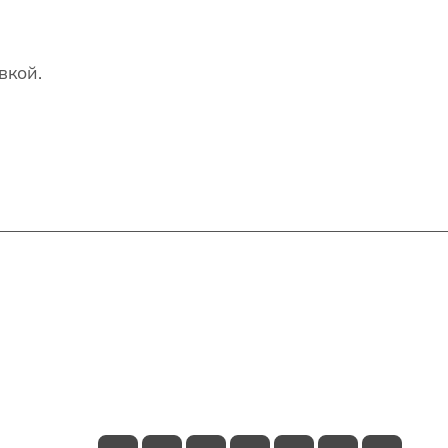
вкой.
Контакты
+7(707)627-27-27
im@shinline.kz