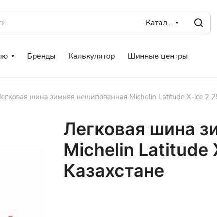
Каталог
лю
Бренды
Калькулятор
Шинные центры
егковая шина зимняя нешипованная Michelin Latitude X-ice 2 
Легковая шина з
Michelin Latitude 
Казахстане