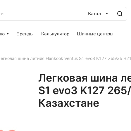
Каталог
лю
Бренды
Калькулятор
Шинные центры
егковая шина летняя Hankook Ventus S1 evo3 K127 265/35 R21
Легковая шина л
S1 evo3 K127 265/
Казахстане