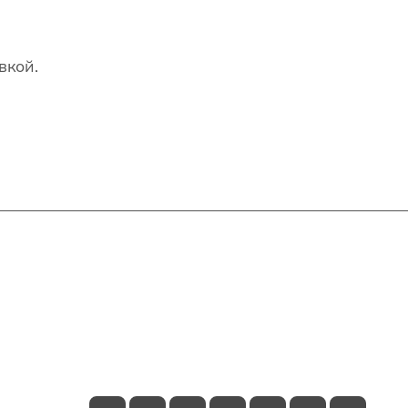
вкой.
Контакты
+7(707)627-27-27
im@shinline.kz