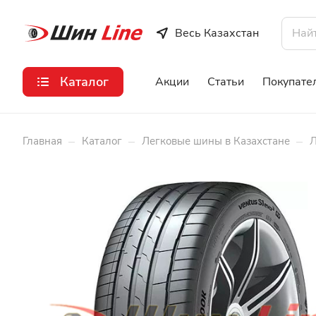
Весь Казахстан
Каталог
Акции
Статьи
Покупате
–
–
–
Главная
Каталог
Легковые шины в Казахстане
Л