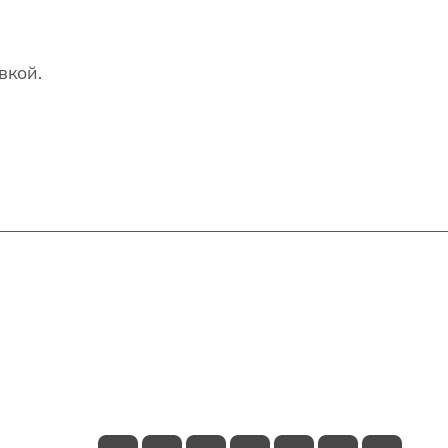
вкой.
Контакты
+7(707)627-27-27
im@shinline.kz