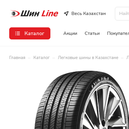
Весь Казахстан
Каталог
Акции
Статьи
Покупате
–
–
–
Главная
Каталог
Легковые шины в Казахстане
Л