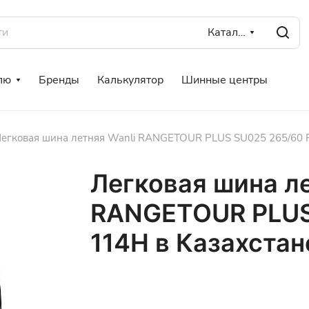
Каталог
лю
Бренды
Калькулятор
Шинные центры
егковая шина летняя Wanli RANGETOUR PLUS SU025 265/60 R
Легковая шина ле
RANGETOUR PLUS
114H в Казахстан