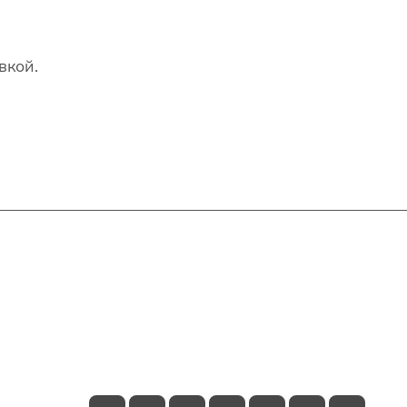
вкой.
Контакты
+7(707)627-27-27
im@shinline.kz