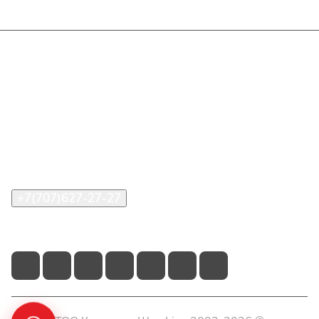
Интернет-магазин
Покупателю
О компании
Помощь
Контакты
+7(707)627-27-27
im@shinline.kz