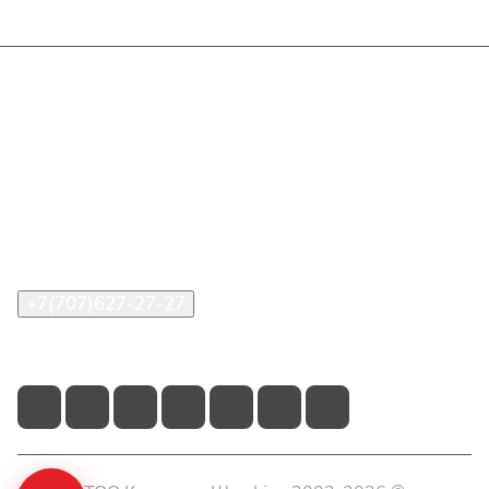
Интернет-магазин
Покупателю
О компании
Помощь
Контакты
+7(707)627-27-27
im@shinline.kz