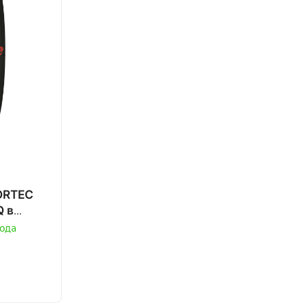
ORTEC
 в
рода