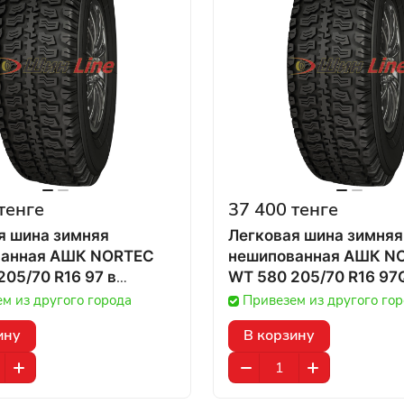
тенге
37 400 тенге
я шина зимняя
Легковая шина зимняя
ванная АШК NORTEC
нешипованная АШК N
05/70 R16 97 в
WT 580 205/70 R16 97Q
ане
Казахстане
м из другого города
Привезем из другого го
ину
В корзину