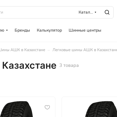
Каталог
лю
Бренды
Калькулятор
Шинные центры
–
ины АШК в Казахстане
Легковые шины АШК в Казахстан
 Казахстане
3 товара