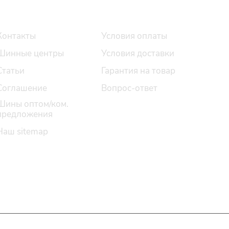
О компании
Помощь
Контакты
Условия оплаты
Шинные центры
Условия доставки
Статьи
Гарантия на товар
Соглашение
Вопрос-ответ
Шины оптом/ком.
предложения
Наш sitemap