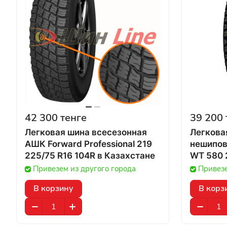
42 300 тенге
39 200 
Легковая шина всесезонная
Легкова
АШК Forward Professional 219
нешипо
225/75 R16 104R в Казахстане
WT 580 2
Казахст
Привезем из другого города
Привезе
В корзину
В корз