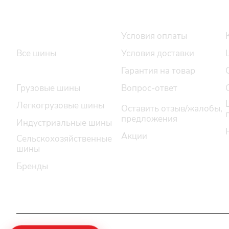
Интернет-магазин
Покупателю
Каталог шин
Условия оплаты
Все шины
Условия доставки
Легковые шины
Гарантия на товар
Грузовые шины
Вопрос-ответ
Легкогрузовые шины
Оставить отзыв/жалобы,
предложения
Индустриальные шины
Акции
Сельскохозяйственные
шины
Бренды