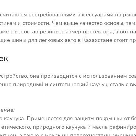
считаются востребованными аксессуарами на рынк
тикам и стоимости. Чем выше качество основы, тем
метры, состав резины, размер протектора, а вот 
ие шины для легковых авто в Казахстане стоит пр
ек
стройство, она производится с использованием со
нно природный и синтетический каучук, сталь с вы
ение:
го каучука. Применяется для защиты покрышки от 
тетического, природного каучука и масла рафиниро
ытием, а также с мокрыми поверхностями, уменьша