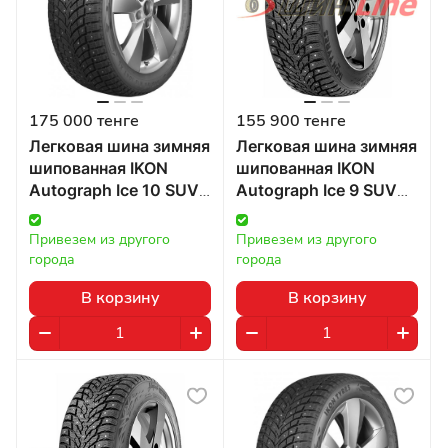
175 000 тенге
155 900 тенге
Легковая шина зимняя
Легковая шина зимняя
шипованная IKON
шипованная IKON
Autograph Ice 10 SUV
Autograph Ice 9 SUV
285/45 R22 114T в
285/45 R21 113T в
Казахстане
Казахстане
Привезем из другого 
Привезем из другого 
города
города
В корзину
В корзину