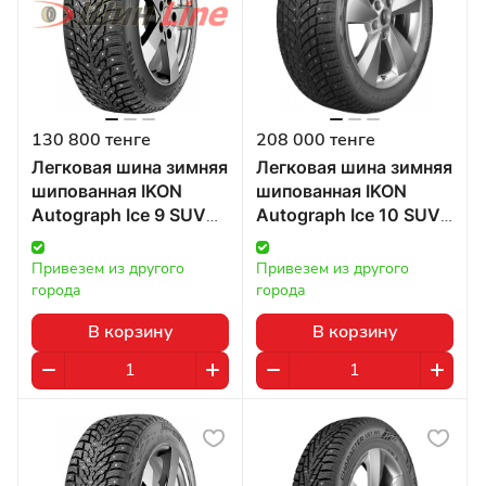
130 800 тенге
208 000 тенге
Легковая шина зимняя
Легковая шина зимняя
шипованная IKON
шипованная IKON
Autograph Ice 9 SUV
Autograph Ice 10 SUV
285/45 R20 112T в
285/40 R22 110T в
Казахстане
Казахстане
Привезем из другого 
Привезем из другого 
города
города
В корзину
В корзину