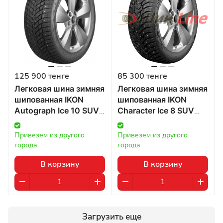
125 900 тенге
85 300 тенге
Легковая шина зимняя
Легковая шина зимняя
шипованная IKON
шипованная IKON
Autograph Ice 10 SUV
Character Ice 8 SUV
265/65 R18 116T в
265/65 R17 116T в
Казахстане
Казахстане
Привезем из другого 
Привезем из другого 
города
города
В корзину
В корзину
Загрузить еще