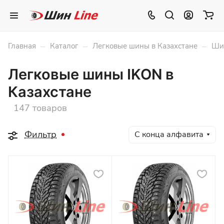
–
–
–
Главная
Каталог
Легковые шины в Казахстане
Шин
Легковые шины IKON в
Казахстане
147 товаров
Фильтр
С конца алфавита