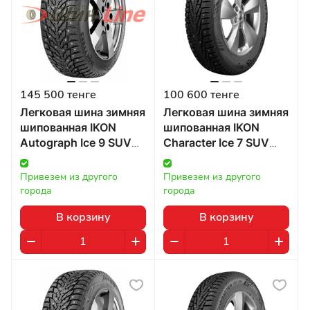
145 500 тенге
100 600 тенге
Легковая шина зимняя
Легковая шина зимняя
шипованная IKON
шипованная IKON
Autograph Ice 9 SUV
Character Ice 7 SUV
285/40 R21 109T в
275/60 R20 115T в
Казахстане
Казахстане
Привезем из другого 
Привезем из другого 
города
города
В корзину
В корзину