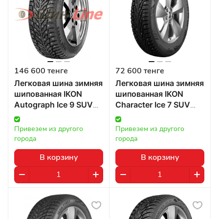
146 600 тенге
72 600 тенге
Легковая шина зимняя
Легковая шина зимняя
шипованная IKON
шипованная IKON
Autograph Ice 9 SUV
Character Ice 7 SUV
275/40 R21 107T в
265/70 R16 112T в
Казахстане
Казахстане
Привезем из другого 
Привезем из другого 
города
города
В корзину
В корзину