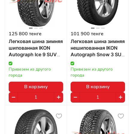
125 800 тенге
101 900 тенге
Легковая шина зимняя
Легковая шина зимняя
шипованная IKON
нешипованная IKON
Autograph Ice 9 SUV
Autograph Snow 3 SUV
285/50 R20 116T в
285/50 R20 116R в
Казахстане
Казахстане
Привезем из другого 
Привезем из другого 
города
города
В корзину
В корзину