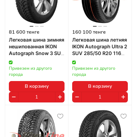
81 600 тенге
160 100 тенге
Легковая шина зимняя
Легковая шина летняя
нешипованная IKON
IKON Autograph Ultra 2
Autograph Snow 3 SUV
SUV 285/50 R20 116W
285/60 R18 116R в
в Казахстане
Казахстане
Привезем из другого 
Привезем из другого 
города
города
В корзину
В корзину