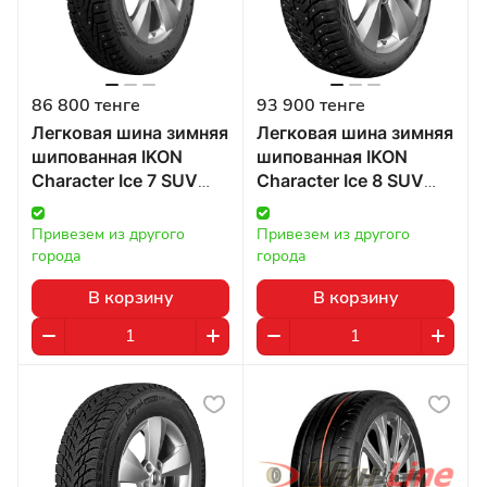
86 800 тенге
93 900 тенге
Легковая шина зимняя
Легковая шина зимняя
шипованная IKON
шипованная IKON
Character Ice 7 SUV
Character Ice 8 SUV
285/60 R18 116T в
285/60 R18 116T в
Казахстане
Казахстане
Привезем из другого 
Привезем из другого 
города
города
В корзину
В корзину