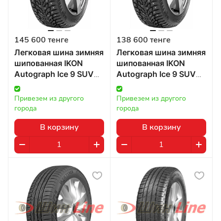
145 600 тенге
138 600 тенге
Легковая шина зимняя
Легковая шина зимняя
шипованная IKON
шипованная IKON
Autograph Ice 9 SUV
Autograph Ice 9 SUV
295/40 R21 111T в
295/35 R21 107T в
Казахстане
Казахстане
Привезем из другого 
Привезем из другого 
города
города
В корзину
В корзину