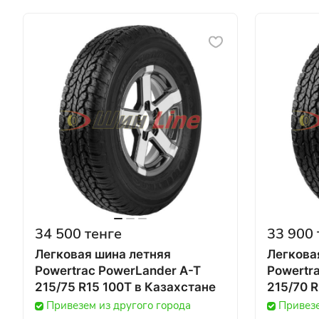
34 500 тенге
33 900 
Легковая шина летняя
Легкова
Powertrac PowerLander A-T
Powertr
215/75 R15 100T в Казахстане
Привезем из другого города
Привезе