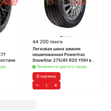
44 200 тенге
Легковая шина зимняя
X77
нешипованная Powertrac
10Y в Казахстане
SnowStar 275/45 R20 110H в
Казахстане
рода
Привезем из другого города
В корзину