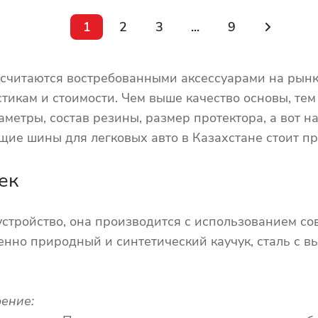
1
2
3
...
9
считаются востребованными аксессуарами на рынк
тикам и стоимости. Чем выше качество основы, тем
метры, состав резины, размер протектора, а вот 
ие шины для легковых авто в Казахстане стоит пр
ек
стройство, она производится с использованием со
нно природный и синтетический каучук, сталь с вы
ение: