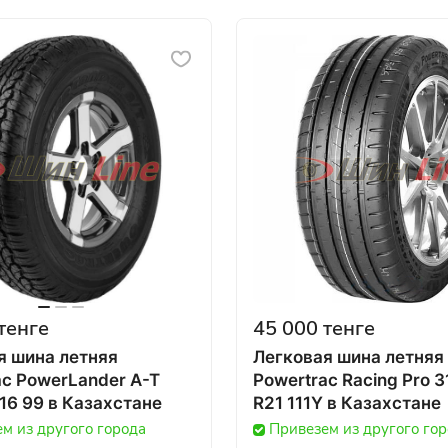
тенге
45 000 тенге
я шина летняя
Легковая шина летняя
ac PowerLander A-T
Powertrac Racing Pro 3
215/70 R16 99 в Казахстане
R21 111Y в Казахстане
м из другого города
Привезем из другого го