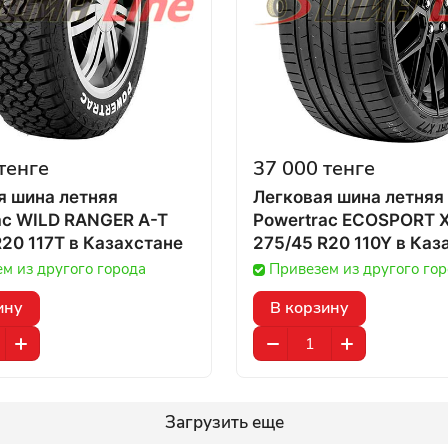
тенге
37 000 тенге
я шина летняя
Легковая шина летняя
ac WILD RANGER A-T
Powertrac ECOSPORT 
275/55 R20 117T в Казахстане
275/45 R20 1
м из другого города
Привезем из другого го
ину
В корзину
Загрузить еще