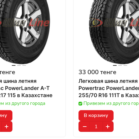
тенге
33 000 тенге
я шина летняя
Легковая шина летняя
ac PowerLander A-T
Powertrac PowerLande
275/65 R17 115 в Казахстане
255/70 R16 111
м из другого города
Привезем из другого го
ину
В корзину