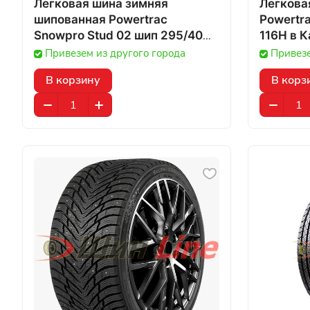
Легковая шина зимняя
Легкова
шипованная Powertrac
Powertra
Snowpro Stud 02 шип 295/40
116H
R21 107T в Казахстане
Привезем из другого города
Привезе
В корзину
В корз