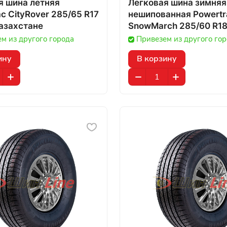
я шина летняя
Легковая шина зимняя
c CityRover 285/65 R17
нешипованная Powertr
 в Казахстане
SnowMarch 285/60 R18 
Казахстане
м из другого города
Привезем из другого го
ину
В корзину