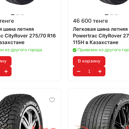
тенге
46 600 тенге
я шина летняя
Легковая шина летняя
c CityRover 275/70 R16
Powertrac CityRover 2
 в Казахстане
115H в Казахстане
м из другого города
Привезем из другого го
ину
В корзину