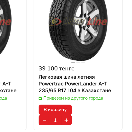
39 100 тенге
Легковая шина летняя
r A-T
Powertrac PowerLander A-T
T в Казахстане
235/65 R17 104 в Казахстане
рода
Привезем из другого города
В корзину