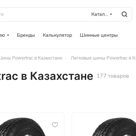
Каталог
лю
Бренды
Калькулятор
Шинные центры
–
ины Powertrac в Казахстане
Легковые шины Powertrac в К
rac в Казахстане
177 товаров