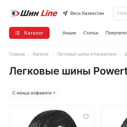
Весь Казахстан
Каталог
Акции
Статьи
Покупате
–
–
–
Главная
Каталог
Легковые шины в Казахстане
Ш
Легковые шины Powert
С конца алфавита