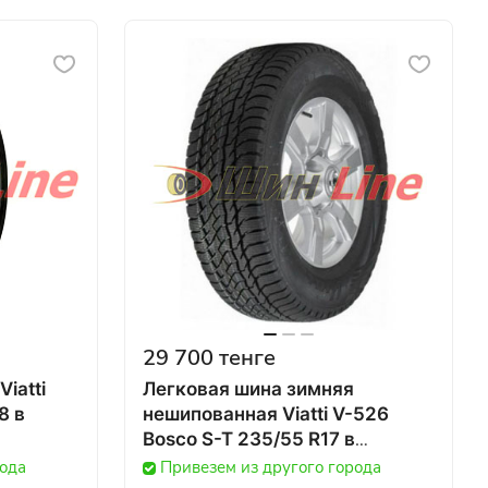
29 700 тенге
iatti
Легковая шина зимняя
 в
нешипованная Viatti V-526
Bosco S-T 235/55 R17 в
Казахстане
рода
Привезем из другого города