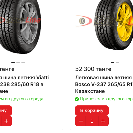
тенге
52 300 тенге
 шина летняя Viatti
Легковая шина летняя V
238 285/60 R18 в
Bosco V-237 265/65 R17
ане
Казахстане
м из другого города
Привезем из другого го
ину
В корзину