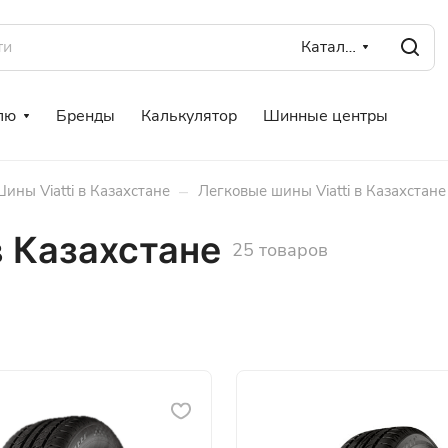
Каталог
лю
Бренды
Калькулятор
Шинные центры
–
ины Viatti в Казахстане
Легковые шины Viatti в Казахстане
в Казахстане
25 товаров