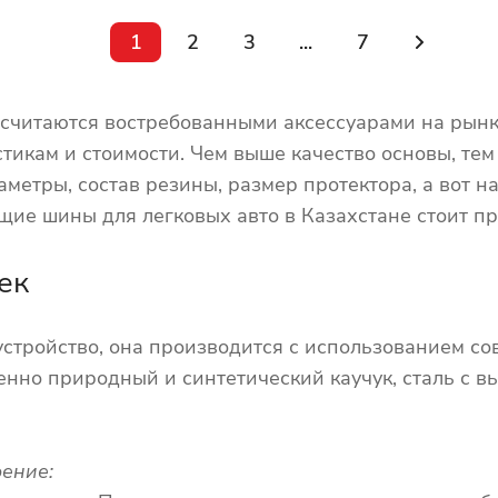
1
2
3
...
7
считаются востребованными аксессуарами на рынк
тикам и стоимости. Чем выше качество основы, тем
метры, состав резины, размер протектора, а вот 
ие шины для легковых авто в Казахстане стоит пр
ек
стройство, она производится с использованием со
нно природный и синтетический каучук, сталь с вы
ение: