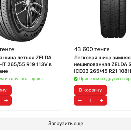
тенге
43 600 тенге
я шина летняя ZELDA
Легковая шина зимняя
T 265/55 R19 113V в
нешипованная ZELDA 
ане
ICE03 265/45 R21 108H 
Казахстане
м из другого города
Привезем из другого го
ину
В корзину
Загрузить еще