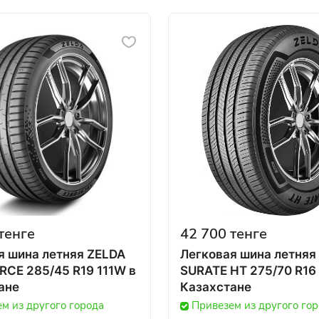
тенге
42 700 тенге
я шина летняя ZELDA
Легковая шина летняя
CE 285/45 R19 111W в
SURATE HT 275/70 R16 1
ане
Казахстане
м из другого города
Привезем из другого го