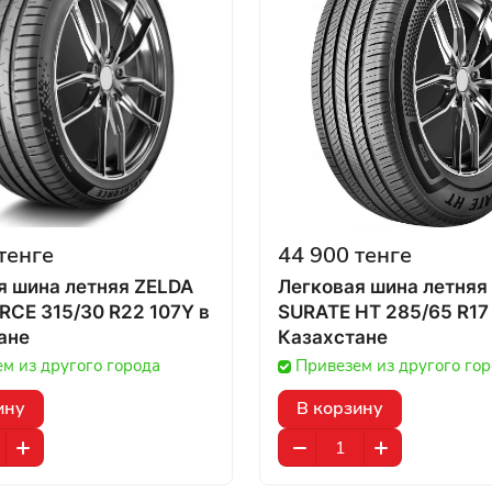
тенге
44 900 тенге
я шина летняя ZELDA
Легковая шина летняя
CE 315/30 R22 107Y в
SURATE HT 285/65 R17 
ане
Казахстане
м из другого города
Привезем из другого го
ину
В корзину