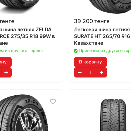
тенге
39 200 тенге
я шина летняя ZELDA
Легковая шина летняя
CE 275/35 R18 99W в
SURATE HT 265/70 R16 
ане
Казахстане
м из другого города
Привезем из другого го
ину
В корзину