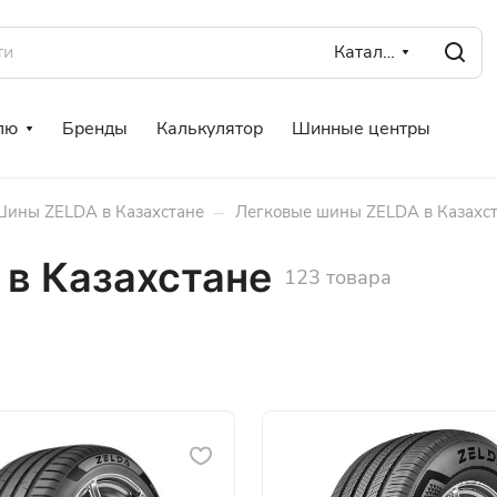
Каталог
лю
Бренды
Калькулятор
Шинные центры
–
ины ZELDA в Казахстане
Легковые шины ZELDA в Казахс
в Казахстане
123 товара