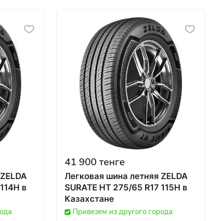
41 900 тенге
 ZELDA
Легковая шина летняя ZELDA
14H в
SURATE HT 275/65 R17 115H в
Казахстане
рода
Привезем из другого города