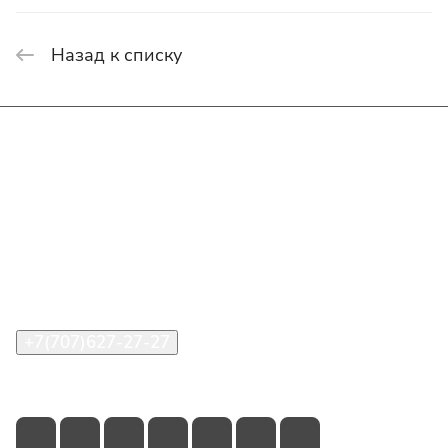
Назад к списку
Интернет-магазин
Покупателю
О компании
Помощь
Контакты
+7(707)627-27-27
im@shinline.kz