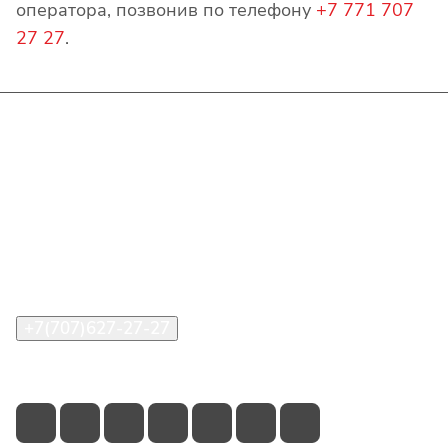
оператора, позвонив по телефону
+7 771 707
27 27
.
Интернет-магазин
Покупателю
О компании
Помощь
Контакты
+7(707)627-27-27
im@shinline.kz