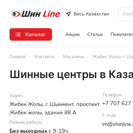
Весь Казахстан
Каталог
Акции
Статьи
Покупате
–
–
–
Главная
Контакты
Магазины
Жибек Жолы, г. Шы
Шинные центры в Каз
Телефон
Адрес
+7 707 627
Жибек Жолы, г. Шымкент, проспект
Жибек жолы, здание 88 А
E-mail
Режим работы
im@shinline.
Без выходных
с 9-19ч,