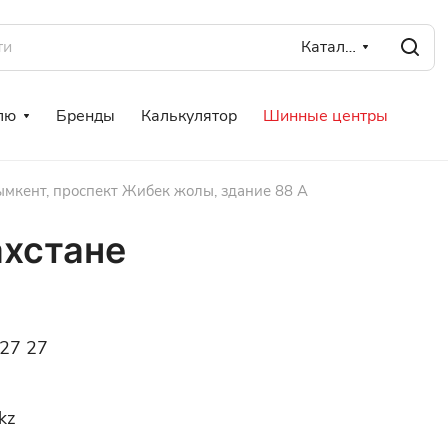
Каталог
лю
Бренды
Калькулятор
Шинные центры
мкент, проспект Жибек жолы, здание 88 А
ахстане
 27 27
kz