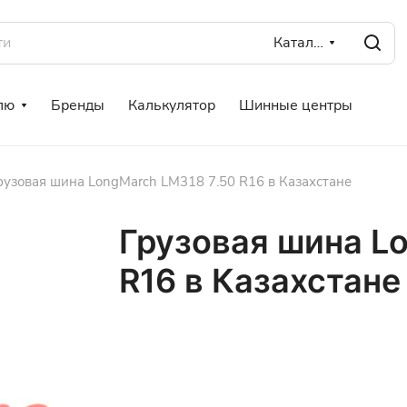
Каталог
лю
Бренды
Калькулятор
Шинные центры
рузовая шина LongMarch LM318 7.50 R16 в Казахстане
Грузовая шина L
R16 в Казахстане