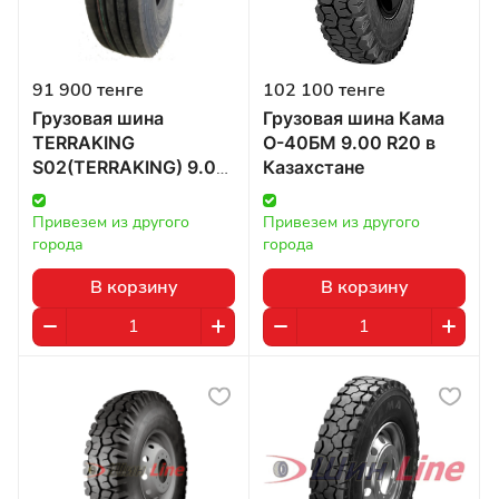
91 900 тенге
102 100 тенге
Грузовая шина
Грузовая шина Кама
TERRAKING
О-40БМ 9.00 R20 в
S02(TERRAKING) 9.00
Казахстане
R22.5 136/134M в
Казахстане
Привезем из другого 
Привезем из другого 
города
города
В корзину
В корзину