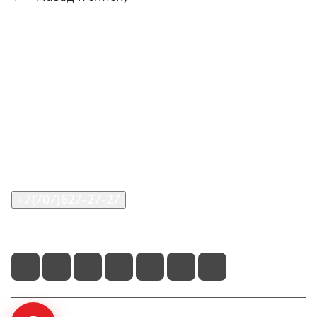
Интернет-магазин
Покупателю
О компании
Помощь
Контакты
+7(707)627-27-27
im@shinline.kz