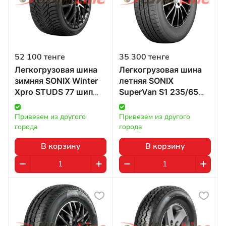
52 100 тенге
35 300 тенге
Легкогрузовая шина
Легкогрузовая шина
зимняя SONIX Winter
летняя SONIX
Xpro STUDS 77 шип
SuperVan S1 235/65
235/65 R16 115/113R в
R16 115/113R в
Казахстане
Казахстане
Привезем из другого 
Привезем из другого 
города
города
В корзину
В корзину