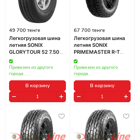
49 700 тенге
67 700 тенге
Легкогрузовая шина
Легкогрузовая шина
летняя SONIX
летняя SONIX
GLORYTOUR 52 7.50
PRIMEMASTER R-T
R16 122/118N в
33/12.50 R15 108Q в
Казахстане
Казахстане
Привезем из другого 
Привезем из другого 
города
города
В корзину
В корзину