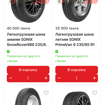
40 000 тенге
35 900 тенге
Легкогрузовая шина
Легкогрузовая шина
зимняя SONIX
летняя SONIX
SnowRover989 235/65
PrimeVan 9 235/65 R16
R16 115/113R в
115/113R в Казахстане
Казахстане
Привезем из другого 
Привезем из другого 
города
города
В корзину
В корзину