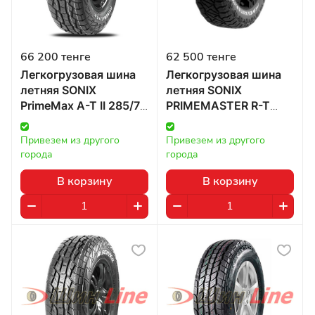
66 200 тенге
62 500 тенге
Легкогрузовая шина
Легкогрузовая шина
летняя SONIX
летняя SONIX
PrimeMax A-T II 285/75
PRIMEMASTER R-T
R16 126/123Q в
265/70 R17 118/115Q в
Казахстане
Казахстане
Привезем из другого 
Привезем из другого 
города
города
В корзину
В корзину