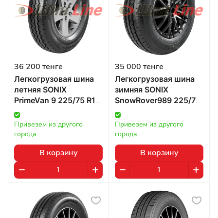
36 200 тенге
35 000 тенге
Легкогрузовая шина
Легкогрузовая шина
летняя SONIX
зимняя SONIX
PrimeVan 9 225/75 R16
SnowRover989 225/70
116/114R в Казахстане
R15 112/110R в
Казахстане
Привезем из другого 
Привезем из другого 
города
города
В корзину
В корзину