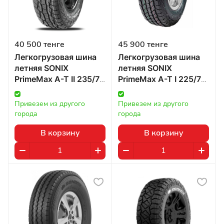
40 500 тенге
45 900 тенге
Легкогрузовая шина
Легкогрузовая шина
летняя SONIX
летняя SONIX
PrimeMax A-T II 235/75
PrimeMax A-T I 225/75
R15 104/101S в
R16 115/112Q в
Казахстане
Казахстане
Привезем из другого 
Привезем из другого 
города
города
В корзину
В корзину