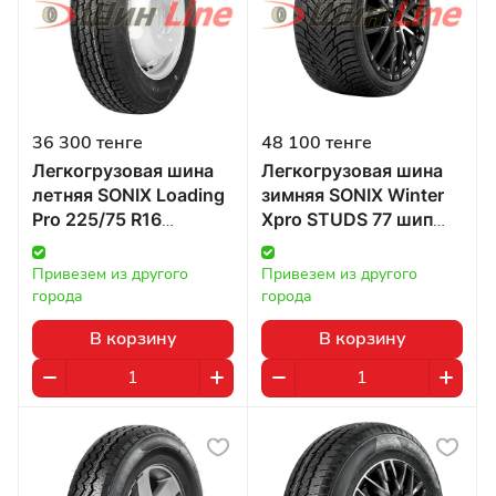
36 300 тенге
48 100 тенге
Легкогрузовая шина
Легкогрузовая шина
летняя SONIX Loading
зимняя SONIX Winter
Pro 225/75 R16
Xpro STUDS 77 шип
121/120R в Казахстане
225/75 R16 116/114R в
Казахстане
Привезем из другого 
Привезем из другого 
города
города
В корзину
В корзину