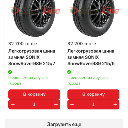
32 700 тенге
32 200 тенге
Легкогрузовая шина
Легкогрузовая шина
зимняя SONIX
зимняя SONIX
SnowRover989 215/70
SnowRover989 215/65
R15 109/107R в
R15 104/102R в
Казахстане
Казахстане
Привезем из другого 
Привезем из другого 
города
города
В корзину
В корзину
Загрузить еще