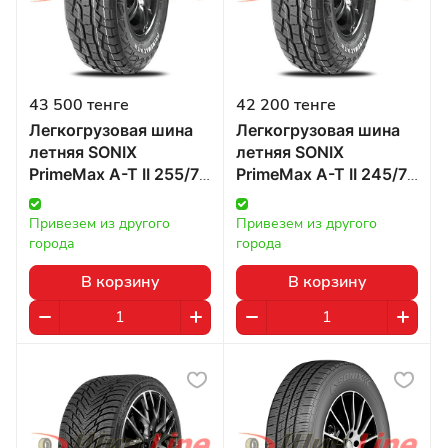
43 500 тенге
42 200 тенге
Легкогрузовая шина
Легкогрузовая шина
летняя SONIX
летняя SONIX
PrimeMax A-T II 255/70
PrimeMax A-T II 245/75
R15 112/110S в
R15 109/107S в
Казахстане
Казахстане
Привезем из другого 
Привезем из другого 
города
города
В корзину
В корзину