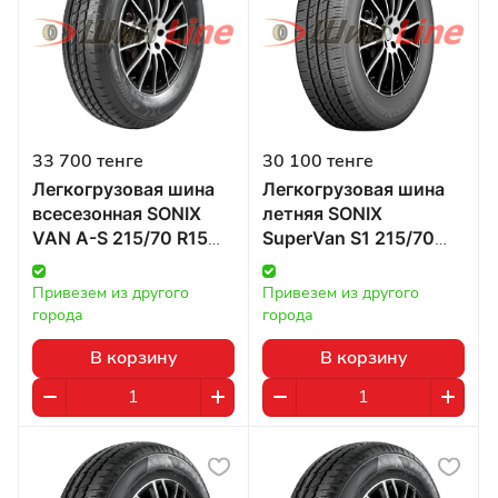
33 700 тенге
30 100 тенге
Легкогрузовая шина
Легкогрузовая шина
всесезонная SONIX
летняя SONIX
VAN A-S 215/70 R15
SuperVan S1 215/70
109/107R в Казахстане
R15 109/107R в
Казахстане
Привезем из другого 
Привезем из другого 
города
города
В корзину
В корзину