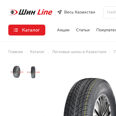
Весь Казахстан
Каталог
Акции
Статьи
Покупате
–
–
–
Главная
Каталог
Легковые шины в Казахстане
Л