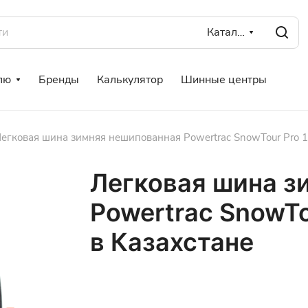
Каталог
лю
Бренды
Калькулятор
Шинные центры
егковая шина зимняя нешипованная Powertrac SnowTour Pro 1
Легковая шина з
Powertrac SnowTo
в Казахстане