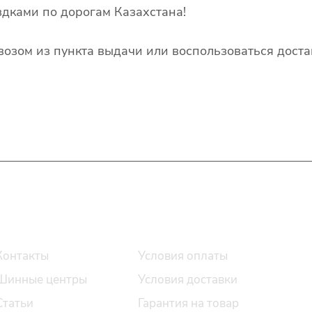
дками по дорогам Казахстана!
озом из пункта выдачи или воспользоваться доста
О компании
Помощь
Контакты
Условия оплаты
Шинные центры
Условия доставки
Статьи
Гарантия на товар