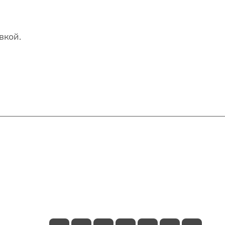
вкой.
Контакты
+7(707)627-27-27
im@shinline.kz