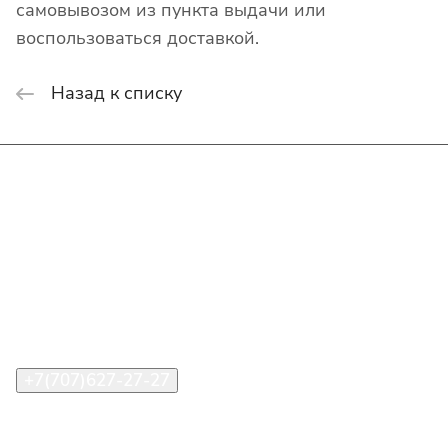
самовывозом из пункта выдачи или
воспользоваться доставкой.
Назад к списку
Интернет-магазин
Покупателю
О компании
Помощь
Контакты
+7(707)627-27-27
im@shinline.kz