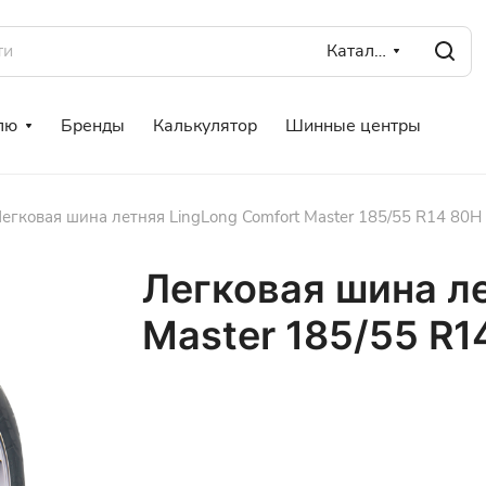
Каталог
лю
Бренды
Калькулятор
Шинные центры
егковая шина летняя LingLong Comfort Master 185/55 R14 80H
Легковая шина ле
Master 185/55 R1