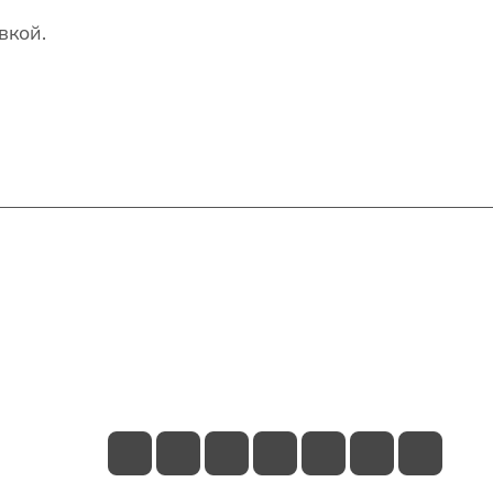
вкой.
Контакты
+7(707)627-27-27
im@shinline.kz