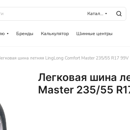
Каталог
лю
Бренды
Калькулятор
Шинные центры
егковая шина летняя LingLong Comfort Master 235/55 R17 99V 
Легковая шина ле
Master 235/55 R1