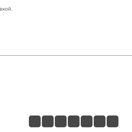
вкой.
Контакты
+7(707)627-27-27
im@shinline.kz