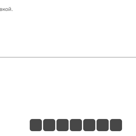
вкой.
Контакты
+7(707)627-27-27
im@shinline.kz