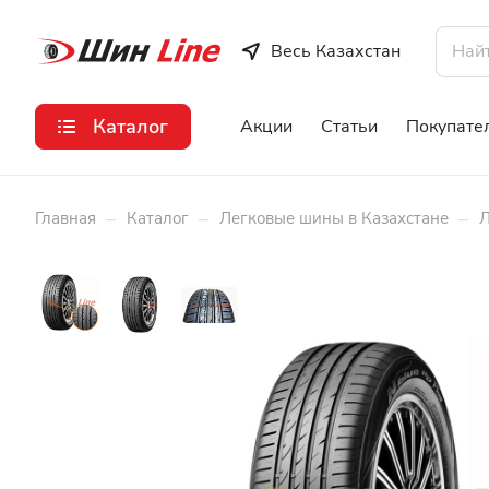
Весь Казахстан
Каталог
Акции
Статьи
Покупате
–
–
–
Главная
Каталог
Легковые шины в Казахстане
Л