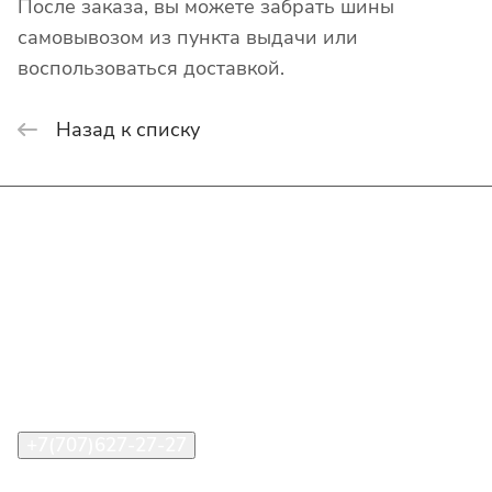
После заказа, вы можете забрать шины
самовывозом из пункта выдачи или
воспользоваться доставкой.
Назад к списку
Интернет-магазин
Покупателю
О компании
Помощь
Контакты
+7(707)627-27-27
im@shinline.kz