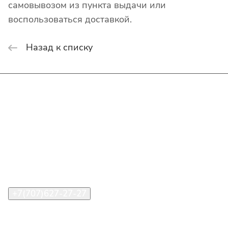
самовывозом из пункта выдачи или
воспользоваться доставкой.
Назад к списку
Интернет-магазин
Покупателю
О компании
Помощь
Контакты
+7(707)627-27-27
im@shinline.kz