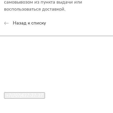
самовывозом из пункта выдачи или
воспользоваться доставкой.
Назад к списку
Интернет-магазин
Покупателю
О компании
Помощь
Контакты
+7(707)627-27-27
im@shinline.kz