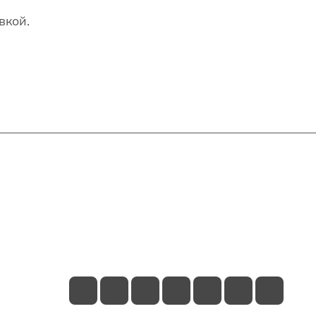
вкой.
Контакты
+7(707)627-27-27
im@shinline.kz