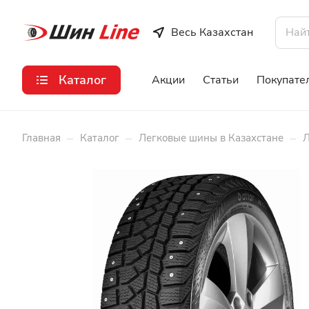
Весь Казахстан
Каталог
Акции
Статьи
Покупате
–
–
–
Главная
Каталог
Легковые шины в Казахстане
Л