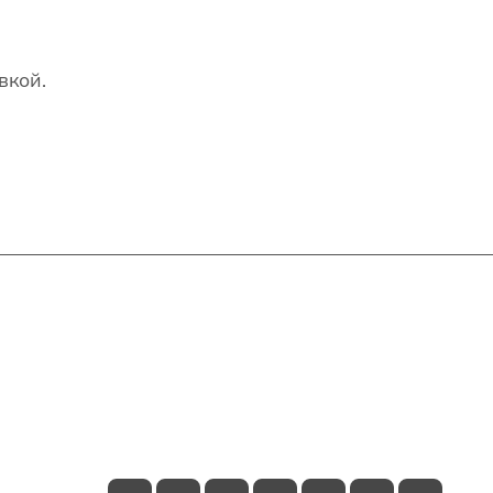
вкой.
Контакты
+7(707)627-27-27
im@shinline.kz