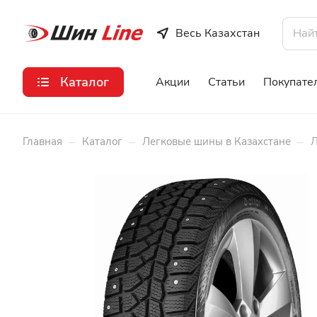
Весь Казахстан
Каталог
Акции
Статьи
Покупате
–
–
–
Главная
Каталог
Легковые шины в Казахстане
Л