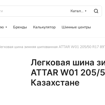
Каталог
лю
Бренды
Калькулятор
Шинные центры
егковая шина зимняя шипованная ATTAR W01 205/50 R17 89T
Легковая шина з
ATTAR W01 205/5
Казахстане