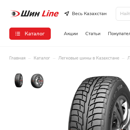
Весь Казахстан
Каталог
Акции
Статьи
Покупате
–
–
–
Главная
Каталог
Легковые шины в Казахстане
Л