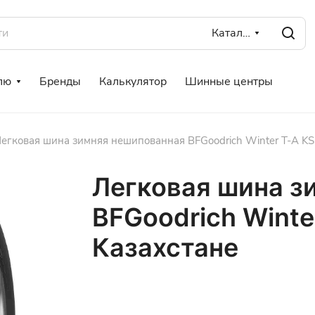
Каталог
лю
Бренды
Калькулятор
Шинные центры
егковая шина зимняя нешипованная BFGoodrich Winter T-A KSI
Легковая шина з
BFGoodrich Winte
Казахстане