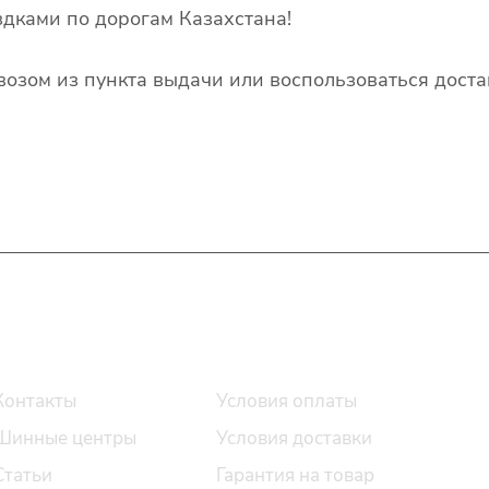
дками по дорогам Казахстана!
озом из пункта выдачи или воспользоваться доста
О компании
Помощь
Контакты
Условия оплаты
Шинные центры
Условия доставки
Статьи
Гарантия на товар