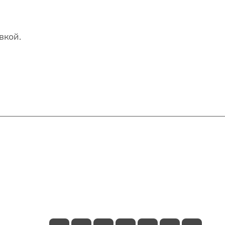
вкой.
Контакты
+7(707)627-27-27
im@shinline.kz