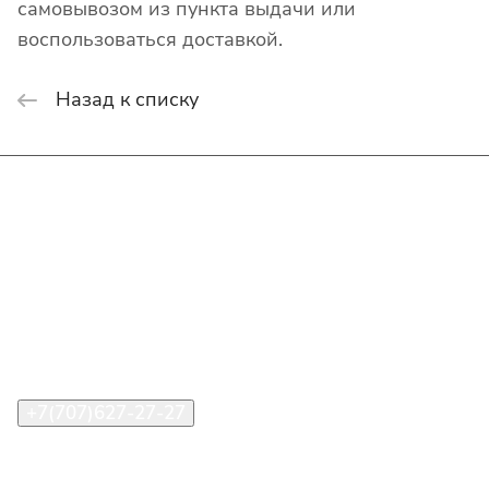
самовывозом из пункта выдачи или
воспользоваться доставкой.
Назад к списку
Интернет-магазин
Покупателю
О компании
Помощь
Контакты
+7(707)627-27-27
im@shinline.kz