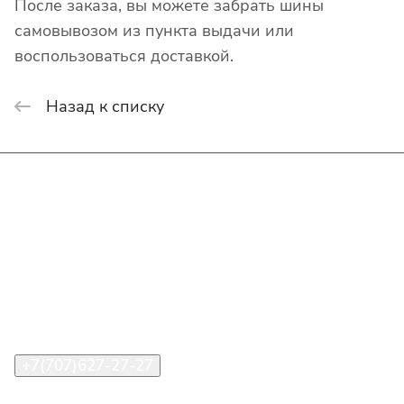
После заказа, вы можете забрать шины
самовывозом из пункта выдачи или
воспользоваться доставкой.
Назад к списку
Интернет-магазин
Покупателю
О компании
Помощь
Контакты
+7(707)627-27-27
im@shinline.kz