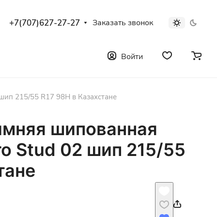
+7(707)627-27-27
Заказать звонок
Войти
шип 215/55 R17 98H в Казахстане
имняя шипованная
o Stud 02 шип 215/55
тане