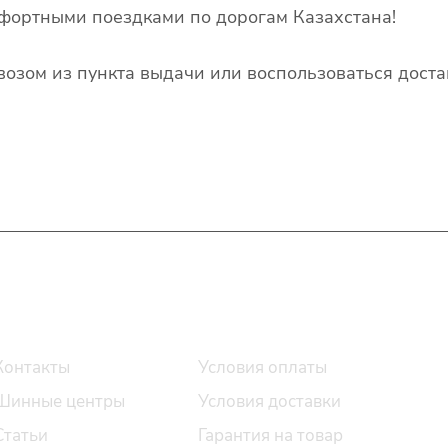
фортными поездками по дорогам Казахстана!
озом из пункта выдачи или воспользоваться доста
О компании
Помощь
Контакты
Условия оплаты
Шинные центры
Условия доставки
Статьи
Гарантия на товар