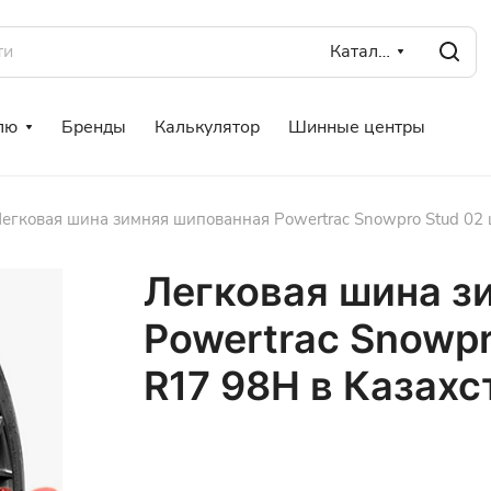
Каталог
лю
Бренды
Калькулятор
Шинные центры
егковая шина зимняя шипованная Powertrac Snowpro Stud 02 
Легковая шина з
Powertrac Snowpr
R17 98H в Казахс