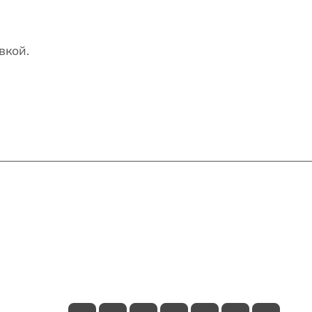
вкой.
Контакты
+7(707)627-27-27
im@shinline.kz