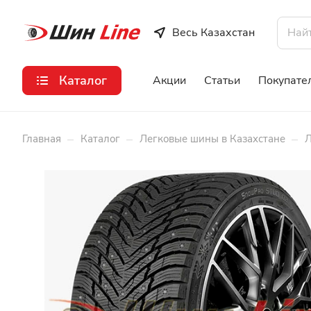
Весь Казахстан
Каталог
Акции
Статьи
Покупате
–
–
–
Главная
Каталог
Легковые шины в Казахстане
Л