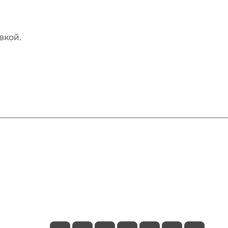
вкой.
Контакты
+7(707)627-27-27
im@shinline.kz