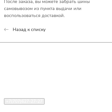
После заказа, вы можете забрать шины
самовывозом из пункта выдачи или
воспользоваться доставкой.
Назад к списку
Интернет-магазин
Покупателю
О компании
Помощь
Контакты
+7(707)627-27-27
im@shinline.kz